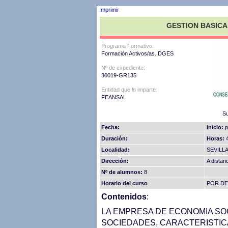
Imprimir
GESTION BASICA
Programa Formativo:
Formación Activos/as. DGES
Nº de expediente:
30019-GR135
Entidad que lo imparte:
FEANSAL
Su
Fecha:
Inicio:
p
Duración:
Horas:
4
Localidad:
SEVILL
Dirección:
A distan
Nº de alumnos:
8
Horario del curso
POR D
Contenidos
:
LA EMPRESA DE ECONOMIA SO
SOCIEDADES, CARACTERISTIC